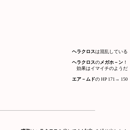
ヘラクロス
は混乱している
ヘラクロス
の
メガホ－ン
！
効果はイマイチのようだ
エア－ムド
の HP 171→ 150