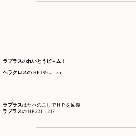
ラプラス
の
れいとうビ－ム
！
ヘラクロス
の HP 199→ 135
ラプラス
はたべのこしでＨＰを回復
ラプラス
の HP 221→237