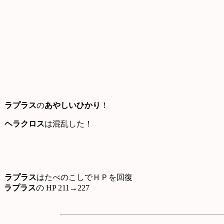
ラプラス
の
あやしいひかり
！
ヘラクロス
は混乱した！
ラプラス
はたべのこしでＨＰを回復
ラプラス
の HP 211→227