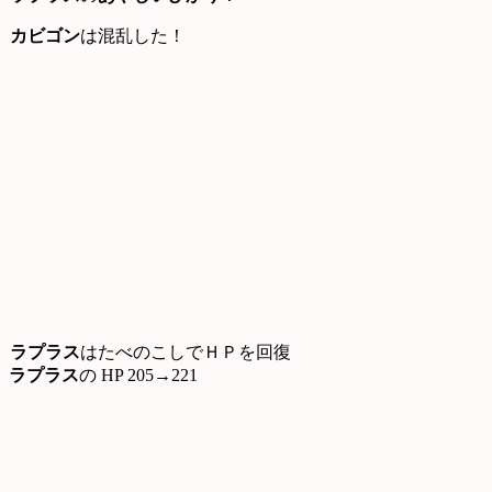
カビゴン
は混乱した！
ラプラス
はたべのこしでＨＰを回復
ラプラス
の HP 205→221