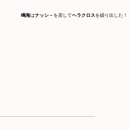
鳴海
は
ナッシ－
を戻して
ヘラクロス
を繰り出した！