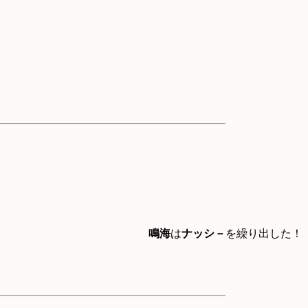
鳴海
は
ナッシ－
を繰り出した！