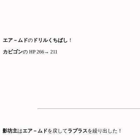
エア－ムド
の
ドリルくちばし
！
カビゴン
の HP 266→ 211
影坊主
は
エア－ムド
を戻して
ラプラス
を繰り出した！