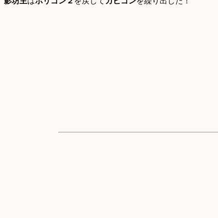
影坊主
は
ポリゴン２
を戻して
カビゴン
を繰り出した！