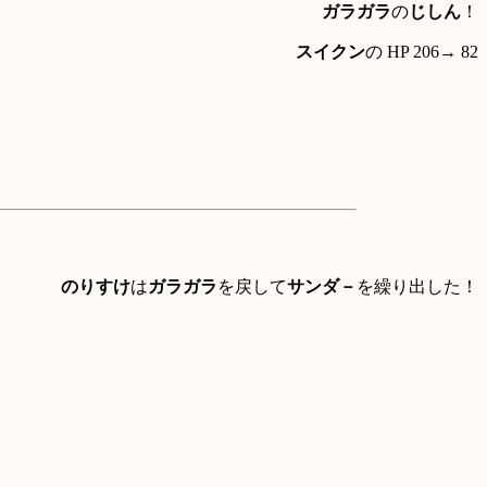
ガラガラ
の
じしん
！
スイクン
の HP 206→ 82
のりすけ
は
ガラガラ
を戻して
サンダ－
を繰り出した！