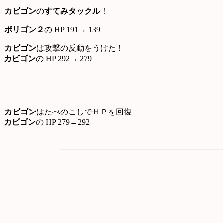
カビゴン
の
すてみタックル
！
ポリゴン２
の HP 191→ 139
カビゴン
は攻撃の反動をうけた！
カビゴン
の HP 292→ 279
カビゴン
はたべのこしでＨＰを回復
カビゴン
の HP 279→292