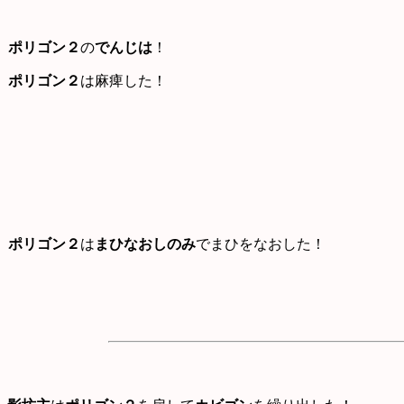
ポリゴン２
の
でんじは
！
ポリゴン２
は麻痺した！
ポリゴン２
は
まひなおしのみ
でまひをなおした！