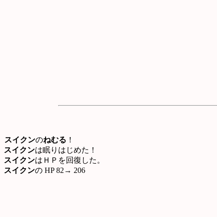
スイクン
の
ねむる
！
スイクン
は眠りはじめた！
スイクン
はＨＰを回復した。
スイクン
の HP 82→ 206