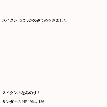
スイクン
は
はっかのみ
でめをさました！
スイクン
の
なみのり
！
サンダ－
の HP 196→ 136