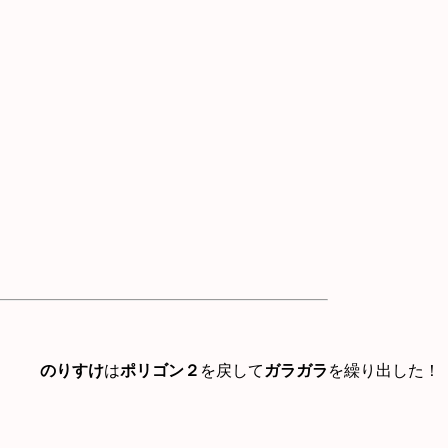
のりすけ
は
ポリゴン２
を戻して
ガラガラ
を繰り出した！