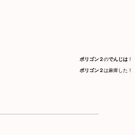
ポリゴン２
の
でんじは
！
ポリゴン２
は麻痺した！