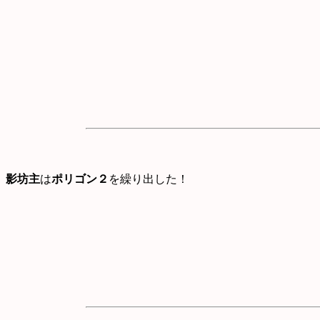
影坊主
は
ポリゴン２
を繰り出した！