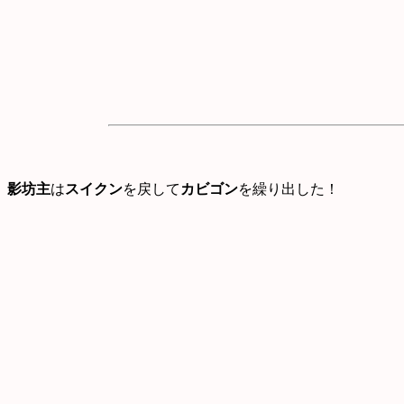
影坊主
は
スイクン
を戻して
カビゴン
を繰り出した！