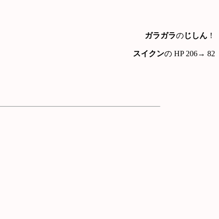
ガラガラ
の
じしん
！
スイクン
の HP 206→ 82