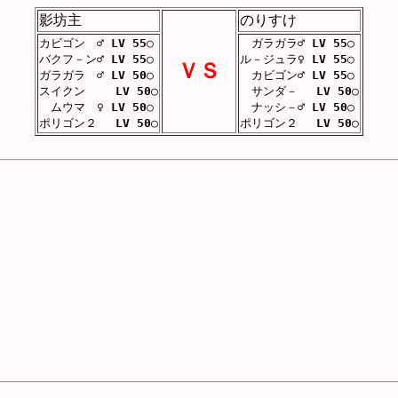
影坊主
のりすけ
カビゴン ♂
LV 55
○
ガラガラ♂
LV 55
○
バクフ－ン♂
LV 55
○
ル－ジュラ♀
LV 55
○
ＶＳ
ガラガラ ♂
LV 50
○
カビゴン♂
LV 55
○
スイクン
LV 50
○
サンダ－
LV 50
○
ムウマ ♀
LV 50
○
ナッシ－♂
LV 50
○
ポリゴン２
LV 50
○
ポリゴン２
LV 50
○