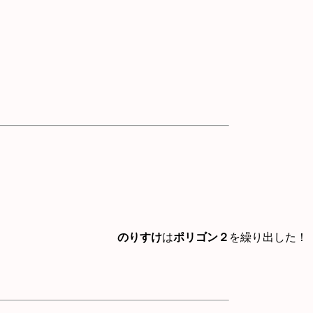
のりすけ
は
ポリゴン２
を繰り出した！