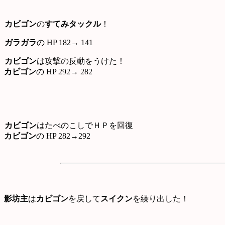
カビゴン
の
すてみタックル
！
ガラガラ
の HP 182→ 141
カビゴン
は攻撃の反動をうけた！
カビゴン
の HP 292→ 282
カビゴン
はたべのこしでＨＰを回復
カビゴン
の HP 282→292
影坊主
は
カビゴン
を戻して
スイクン
を繰り出した！