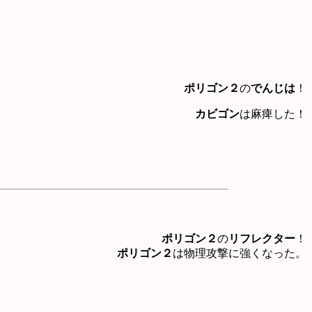
ポリゴン２
の
でんじは
！
カビゴン
は麻痺した！
ポリゴン２
の
リフレクター
！
ポリゴン２
は物理攻撃に強くなった。