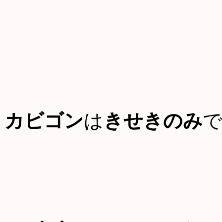
カビゴン
は
きせきのみ