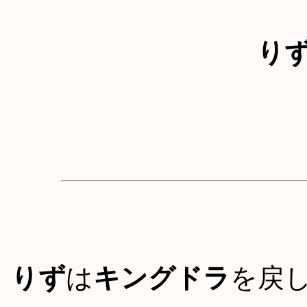
り
りず
は
キングドラ
を戻