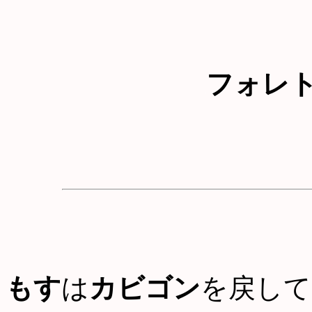
フォレ
もす
は
カビゴン
を戻して