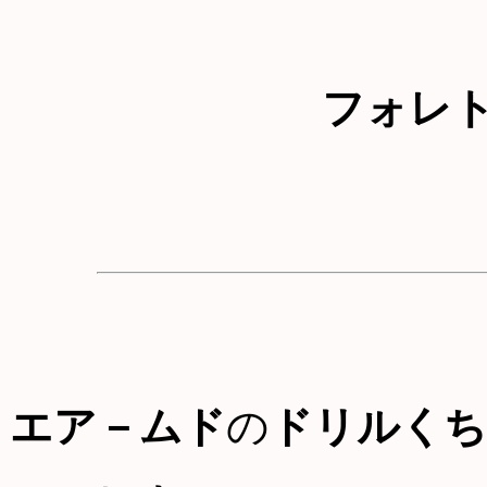
フォレ
エア－ムド
の
ドリルくち