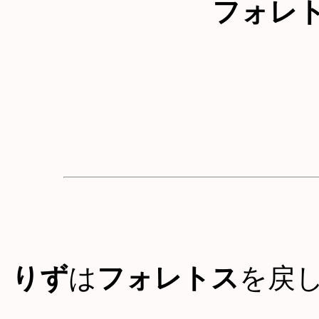
フォレ
りず
は
フォレトス
を戻