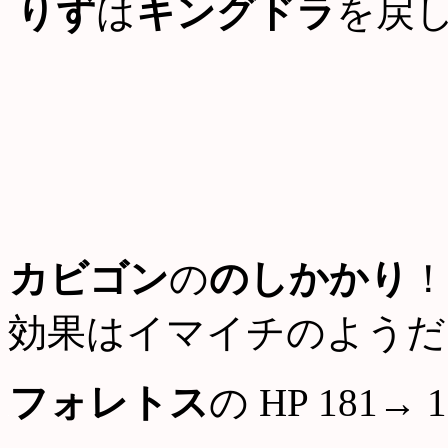
りず
は
キングドラ
を戻
カビゴン
の
のしかかり
！
効果はイマイチのようだ
フォレトス
の HP 181→ 1