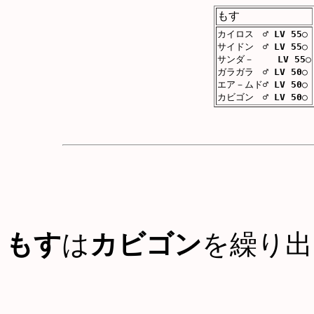
もす
カイロス ♂
LV 55
○
サイドン ♂
LV 55
○
サンダ－
LV 55
○
ガラガラ ♂
LV 50
○
エア－ムド♂
LV 50
○
カビゴン ♂
LV 50
○
もす
は
カビゴン
を繰り出