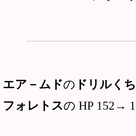
エア－ムド
の
ドリルくち
フォレトス
の HP 152→ 1