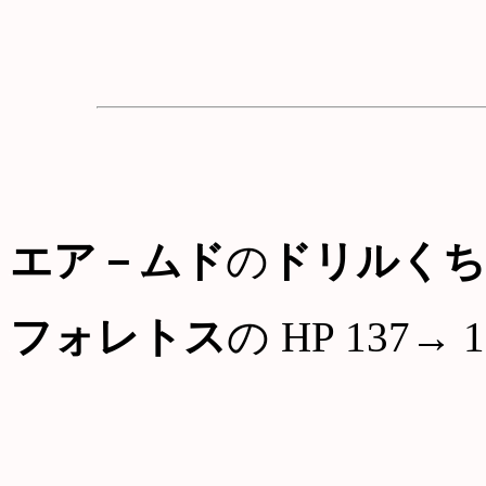
エア－ムド
の
ドリルくち
フォレトス
の HP 137→ 1