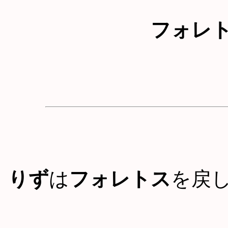
フォレ
りず
は
フォレトス
を戻