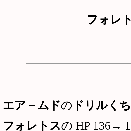
フォレ
エア－ムド
の
ドリルくち
フォレトス
の HP 136→ 1