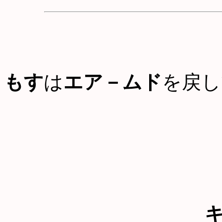
もす
は
エア－ムド
を戻し