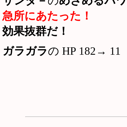
サンダ－
の
めざめるパワ
急所にあたった！
効果抜群だ！
ガラガラ
の HP 182→ 11