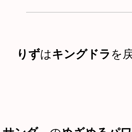
りず
は
キングドラ
を