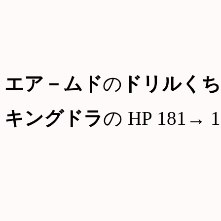
エア－ムド
の
ドリルくち
キングドラ
の HP 181→ 1