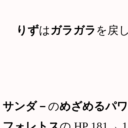
りず
は
ガラガラ
を戻
サンダ－
の
めざめるパワ
フォレトス
の HP 181→ 1