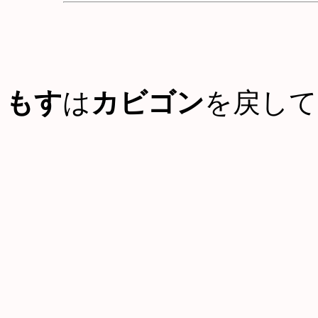
もす
は
カビゴン
を戻して