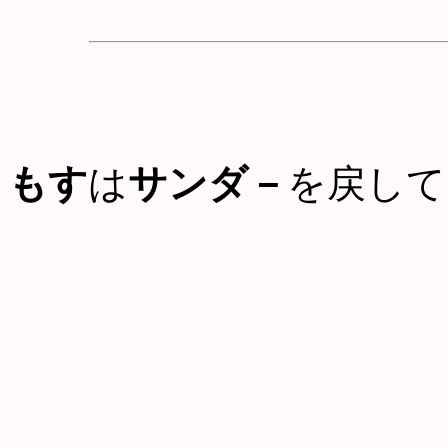
もす
は
サンダ－
を戻して