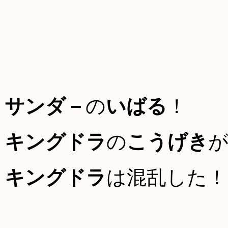
サンダ－
の
いばる
！
キングドラ
の
こうげき
キングドラ
は混乱した！