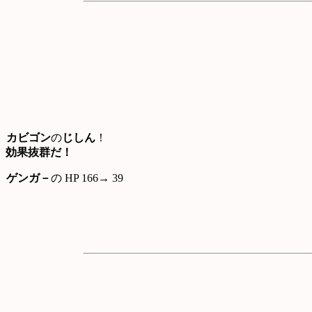
カビゴン
の
じしん
！
効果抜群だ！
ゲンガ－
の HP 166→ 39