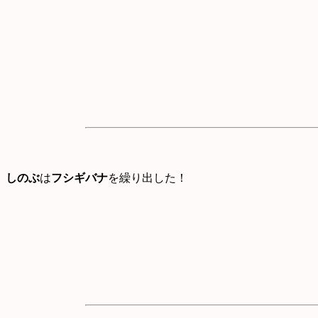
しのぶ
は
フシギバナ
を繰り出した！