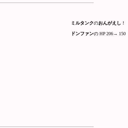
ミルタンク
の
おんがえし
！
ドンファン
の HP 206→ 150