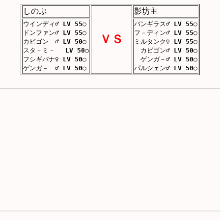
しのぶ
影坊主
ウインディ♂
LV 55
○
バンギラス♂
LV 55
○
ドンファン♂
LV 55
○
フ－ディン♂
LV 55
○
ＶＳ
カビゴン ♂
LV 50
○
ミルタンク♀
LV 55
○
スタ－ミ－
LV 50
○
カビゴン♂
LV 50
○
フシギバナ♀
LV 50
○
ゲンガ－♂
LV 50
○
ゲンガ－ ♂
LV 50
○
パルシェン♂
LV 50
○