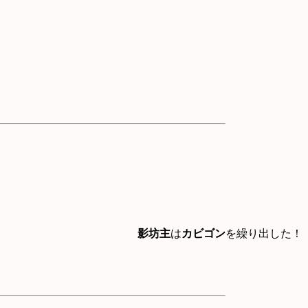
影坊主
は
カビゴン
を繰り出した！