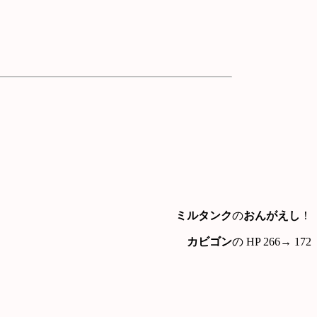
ミルタンク
の
おんがえし
！
カビゴン
の HP 266→ 172