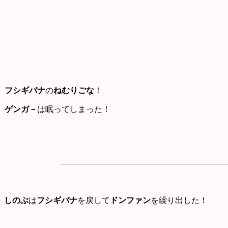
フシギバナ
の
ねむりごな
！
ゲンガ－
は眠ってしまった！
しのぶ
は
フシギバナ
を戻して
ドンファン
を繰り出した！