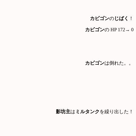
カビゴン
の
じばく
！
カビゴン
の HP 172→ 0
カビゴン
は倒れた。。
影坊主
は
ミルタンク
を繰り出した！