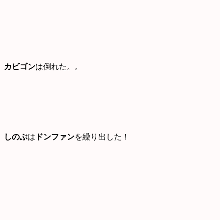
カビゴン
は倒れた。。
しのぶ
は
ドンファン
を繰り出した！