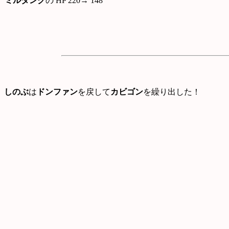
ミルタンク
の HP 220→ 148
しのぶ
は
ドンファン
を戻して
カビゴン
を繰り出した！