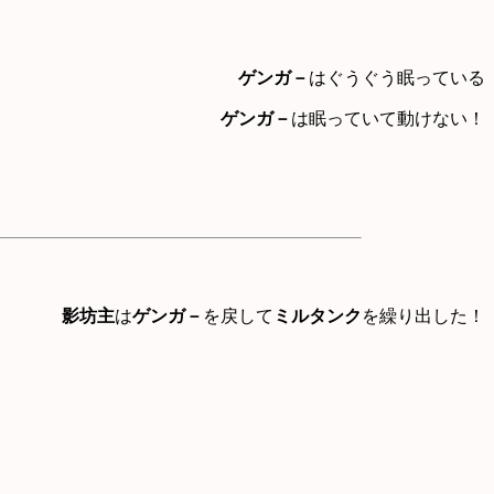
ゲンガ－
はぐうぐう眠っている
ゲンガ－
は眠っていて動けない！
影坊主
は
ゲンガ－
を戻して
ミルタンク
を繰り出した！