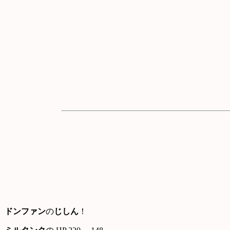
ドンファン
の
じしん
！