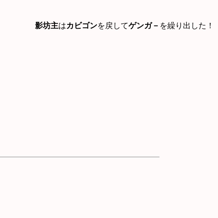
影坊主
は
カビゴン
を戻して
ゲンガ－
を繰り出した！