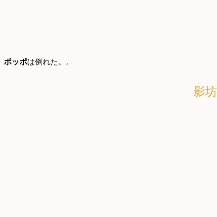
ポッポ
は倒れた。。
影坊