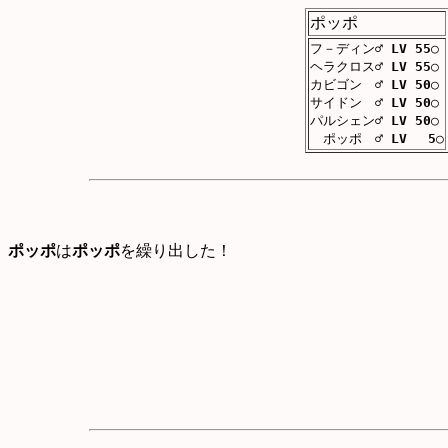
ポッポ
フ－ディン♂
LV 55
○
ヘラクロス♂
LV 55
○
カビゴン ♂
LV 50
○
サイドン ♂
LV 50
○
パルシェン♂
LV 50
○
ポッポ ♂
LV 5
○
ポッポ
は
ポッポ
を繰り出した！