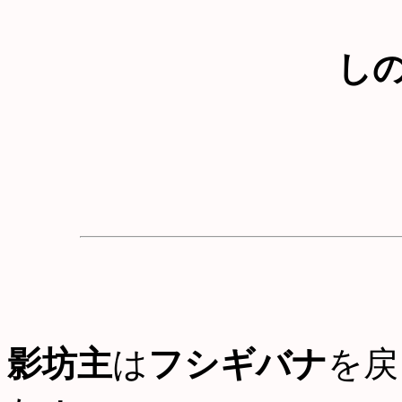
し
影坊主
は
フシギバナ
を戻