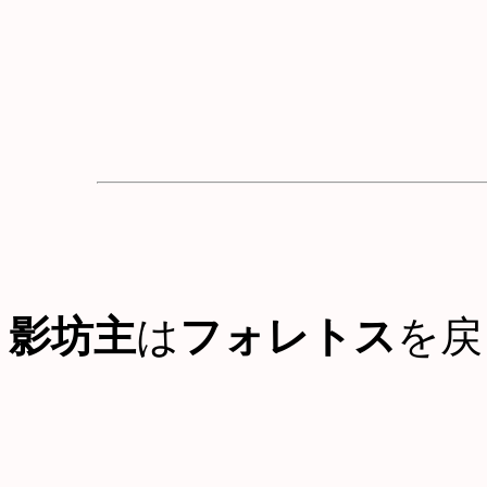
影坊主
は
フォレトス
を戻