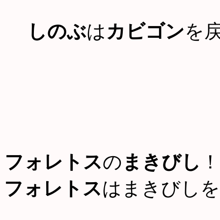
しのぶ
は
カビゴン
を
フォレトス
の
まきびし
！
フォレトス
はまきびしを