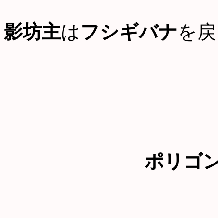
影坊主
は
フシギバナ
を戻
ポリゴ