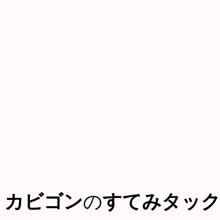
カビゴン
の
すてみタッ