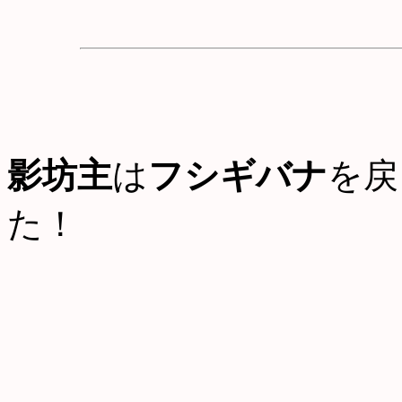
影坊主
は
フシギバナ
を戻
た！