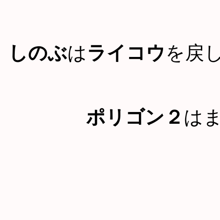
しのぶ
は
ライコウ
を戻
ポリゴン２
は