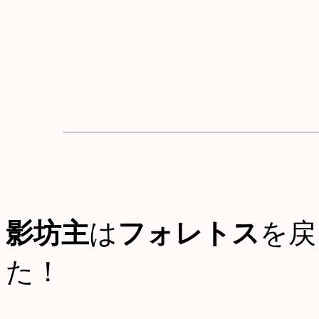
影坊主
は
フォレトス
を戻
た！