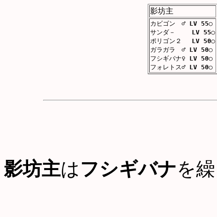
影坊主
カビゴン ♂
LV 55
○
サンダ－
LV 55
○
ポリゴン２
LV 50
○
ガラガラ ♂
LV 50
○
フシギバナ♀
LV 50
○
フォレトス♂
LV 50
○
影坊主
は
フシギバナ
を繰