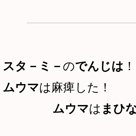
スタ－ミ－
の
でんじは
！
ムウマ
は麻痺した！
ムウマ
は
まひ