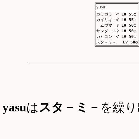
yasu
ガラガラ ♂
LV 55
○
カイリキ－♂
LV 55
○
ムウマ ♀
LV 50
○
サンダ－ス♀
LV 50
○
カビゴン ♂
LV 50
○
スタ－ミ－
LV 50
○
yasu
は
スタ－ミ－
を繰り