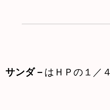
サンダ－
はＨＰの１／