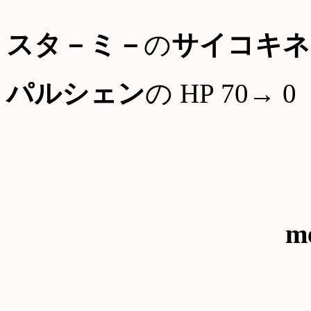
スタ－ミ－
の
サイコキネ
パルシェン
の HP 70→ 0
me