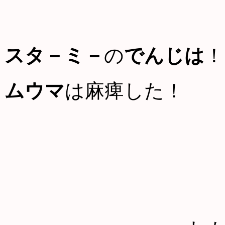
スタ－ミ－
の
でんじは
！
ムウマ
は麻痺した！