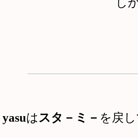
し
yasu
は
スタ－ミ－
を戻し