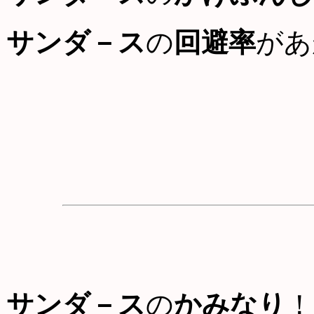
サンダ－ス
の
回避率
があ
サンダ－ス
の
かみなり
！