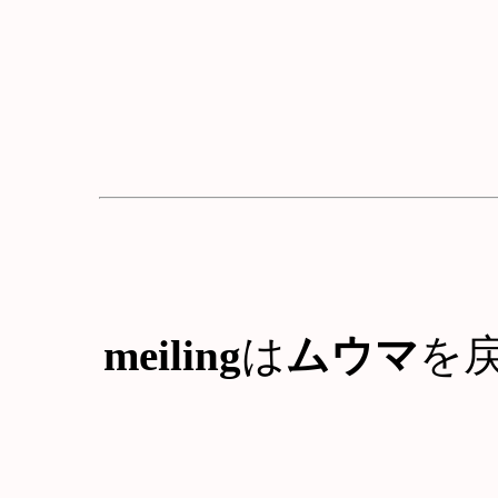
meiling
は
ムウマ
を