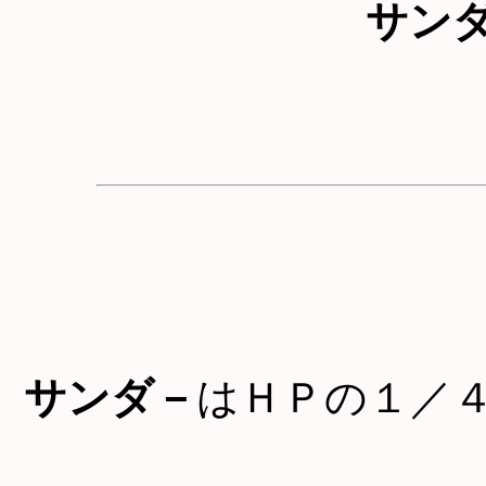
サン
サンダ－
はＨＰの１／