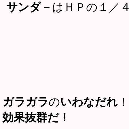
サンダ－
はＨＰの１／
ガラガラ
の
いわなだれ
！
効果抜群だ！