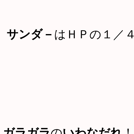
サンダ－
はＨＰの１／
ガラガラ
の
いわなだれ
！