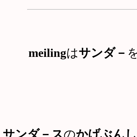
meiling
は
サンダ－
サンダ－ス
の
かげぶんし