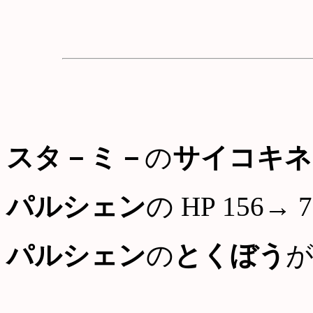
スタ－ミ－
の
サイコキネ
パルシェン
の HP 156→ 7
パルシェン
の
とくぼう