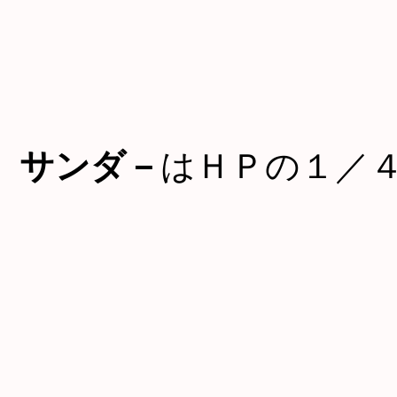
サンダ－
はＨＰの１／