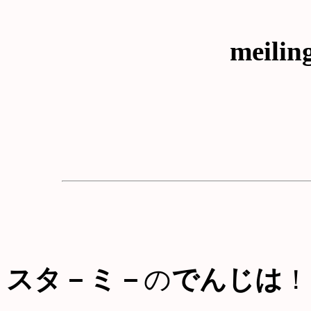
meilin
スタ－ミ－
の
でんじは
！